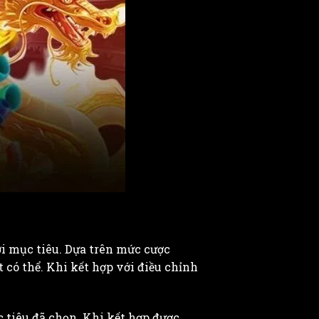
i mục tiêu. Dựa trên mức cược
t có thể. Khi kết hợp với điều chỉnh
c tiêu đã chọn. Khi kết hợp được