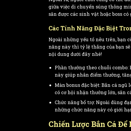
giữa việc di chuyển súng thông min
săn được các sinh vật hoặc boss có 
Các Tính Năng Đặc Biệt Tr
Ngoài những yếu tố nêu trên, bạn c
năng này thì tỷ lệ thắng của bạn s
nội dung dưới đây nhé!
Phần thưởng theo chuỗi combo: K
này giúp nhân điểm thưởng, tăn
Màn bonus đặc biệt: Bắn cá ngũ l
có cơ hội nhận thưởng lớn, săn c
Chức năng bổ trợ: Ngoài dùng đạ
những chức năng này có giới hạn
Chiến Lược Bắn Cá Để