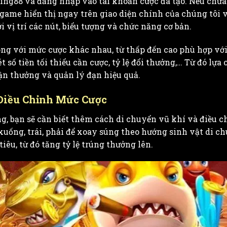
King88 và đăng nhập vào tài khoản cược đã tạo. Nếu chưa
 game hiển thị ngay trên giao diện chính của chúng tôi 
vị trí các nút, biểu tượng và chức năng cơ bản.
g với mức cược khác nhau, từ thấp đến cao phù hợp với
số tiền tối thiểu cần cược, tỷ lệ đổi thưởng,… Từ đó lựa
ận thưởng và quản lý đạn hiệu quả.
Điều Chỉnh Mức Cược
ng, bạn sẽ cần biết thêm cách di chuyển vũ khí và điều c
xuống, trái, phải để xoay súng theo hướng sinh vật di ch
êu, từ đó tăng tỷ lệ trúng thưởng lên.