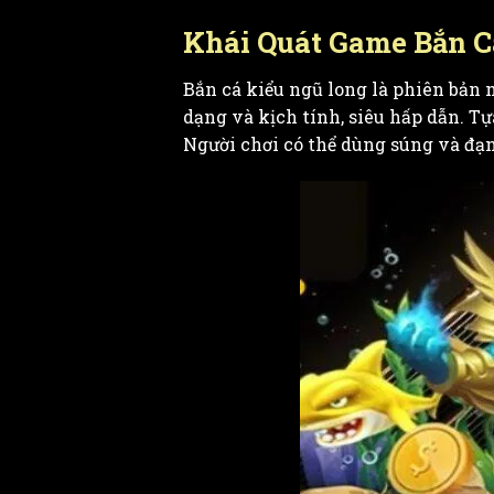
Khái Quát Game Bắn C
Bắn cá kiểu ngũ long là phiên bản 
dạng và kịch tính, siêu hấp dẫn. T
Người chơi có thể dùng súng và đạn 