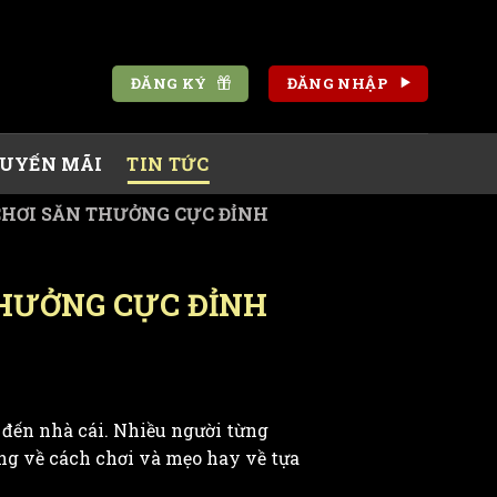
ĐĂNG KÝ
ĐĂNG NHẬP
UYẾN MÃI
TIN TỨC
CHƠI SĂN THƯỞNG CỰC ĐỈNH
THƯỞNG CỰC ĐỈNH
đến nhà cái. Nhiều người từng
ng về cách chơi và mẹo hay về tựa