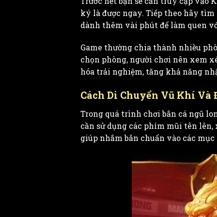
Trước hết bạn sẽ cần truy cập vào 
ký là được ngay. Tiếp theo hãy tìm
dành thêm vài phút để làm quen với 
Game thường chia thành nhiều phòn
chọn phòng, người chơi nên xem xét 
hóa trải nghiệm, tăng khả năng nh
Cách Di Chuyển Vũ Khí Và 
Trong quá trình chơi bắn cá ngũ lo
cần sử dụng các phím mũi tên lên, 
giúp nhắm bắn chuẩn vào các mục ti