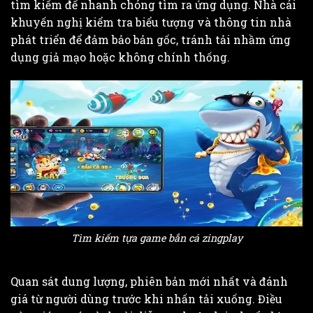
tìm kiếm để nhanh chóng tìm ra ứng dụng. Nhà cái
khuyến nghị kiểm tra biểu tượng và thông tin nhà
phát triển để đảm bảo bản gốc, tránh tải nhầm ứng
dụng giả mạo hoặc không chính thống.
Tìm kiếm tựa game bắn cá zingplay
Quan sát dung lượng, phiên bản mới nhất và đánh
giá từ người dùng trước khi nhấn tải xuống. Điều