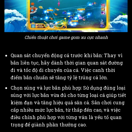
Chiến thuật chơi game gom xu cực nhanh
Quan sát chuyển động cá trước khi bắn: Thay vì
bắn liên tục, hãy dành thời gian quan sát đường
đi và tốc độ di chuyển của cá. Việc canh thời
điểm bắn chuẩn sẽ tăng tỷ lệ trúng cá lớn.
Chọn súng và lực bắn phù hợp: Sử dụng đúng loại
súng với lực bắn vừa đủ cho từng loại cá giúp tiết
kiệm đạn và tăng hiệu quả săn cá. Sân chơi cung
cấp nhiều mức lực bắn, từ thấp đến cao, và việc
điều chỉnh phù hợp với từng ván là yếu tố quan
trọng để giành phần thưởng cao.