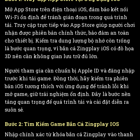
Mở App Store trên điện thoại iOS, đảm bảo kết nối
Wi-Fi ổn định để tránh gián đoạn trong quá trình
tải. Truy cập trực tiếp vào App Store giúp người chơi
nhận được phiên bản chính thức, bảo đảm an toàn
cho thiết bị. Kiểm tra dung lượng bộ nhớ còn trống
là bước quan trọng, vì bắn cá Zingplay iOS có đồ họa
3D nên cần không gian lưu trữ đủ lớn.
Người tham gia cần chuẩn bị Apple ID và đăng nhập
trước khi tải game. Đồng thời, hãy kiểm tra phiên
bản iOS tương thích với ứng dụng để tránh lỗi khi
mở game, giữ trải nghiệm ổn định. Đây là bước nền
tảng quan trọng để quá trình tải và cài đặt diễn ra
suôn sẻ.
Bước 2: Tìm Kiếm Game Bắn Cá Zingplay IOS
Nhập chính xác từ khóa bắn cá Zingplay vào thanh