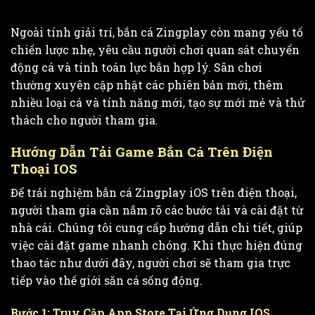
Ngoài tính giải trí, bắn cá Zingplay còn mang yếu tố
chiến lược nhẹ, yêu cầu người chơi quan sát chuyển
động cá và tính toán lực bắn hợp lý. Sân chơi
thường xuyên cập nhật các phiên bản mới, thêm
nhiều loại cá và tính năng mới, tạo sự mới mẻ và thử
thách cho người tham gia.
Hướng Dẫn Tải Game Bắn Cá Trên Điện
Thoại IOS
Để trải nghiệm bắn cá Zingplay iOS trên điện thoại,
người tham gia cần nắm rõ các bước tải và cài đặt từ
nhà cái. Chúng tôi cung cấp hướng dẫn chi tiết, giúp
việc cài đặt game nhanh chóng. Khi thực hiện đúng
thao tác như dưới đây, người chơi sẽ tham gia trực
tiếp vào thế giới săn cá sống động.
Bước 1: Truy Cập App Store Tại Ứng Dụng IOS