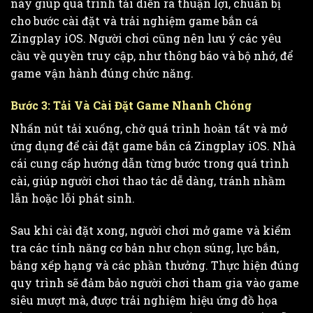
này giúp quá trình tải diễn ra thuận lợi, chuẩn bị
cho bước cài đặt và trải nghiệm game bắn cá
Zingplay iOS. Người chơi cũng nên lưu ý các yêu
cầu về quyền truy cập, như thông báo và bộ nhớ, để
game vận hành đúng chức năng.
Bước 3: Tải Và Cài Đặt Game Nhanh Chóng
Nhấn nút tải xuống, chờ quá trình hoàn tất và mở
ứng dụng để cài đặt game bắn cá Zingplay iOS. Nhà
cái cung cấp hướng dẫn từng bước trong quá trình
cài, giúp người chơi thao tác dễ dàng, tránh nhầm
lẫn hoặc lỗi phát sinh.
Sau khi cài đặt xong, người chơi mở game và kiểm
tra các tính năng cơ bản như chọn súng, lực bắn,
bảng xếp hạng và các phần thưởng. Thực hiện đúng
quy trình sẽ đảm bảo người chơi tham gia vào game
siêu mượt mà, được trải nghiệm hiệu ứng đồ họa