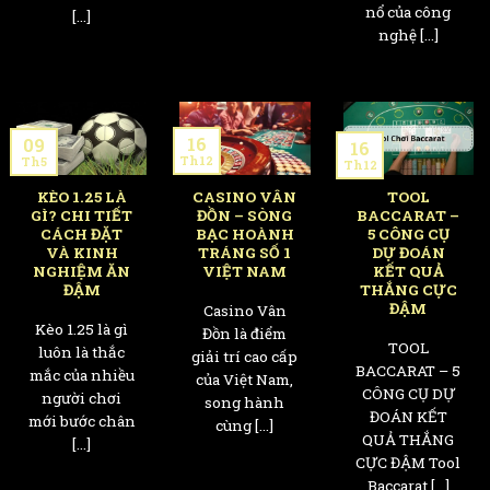
nổ của công
[...]
nghệ [...]
16
09
16
Th12
Th5
Th12
KÈO 1.25 LÀ
CASINO VÂN
TOOL
GÌ? CHI TIẾT
ĐỒN – SÒNG
BACCARAT –
CÁCH ĐẶT
BẠC HOÀNH
5 CÔNG CỤ
VÀ KINH
TRÁNG SỐ 1
DỰ ĐOÁN
NGHIỆM ĂN
VIỆT NAM
KẾT QUẢ
ĐẬM
THẮNG CỰC
ĐẬM
Casino Vân
Kèo 1.25 là gì
Đồn là điểm
TOOL
luôn là thắc
giải trí cao cấp
BACCARAT – 5
mắc của nhiều
của Việt Nam,
CÔNG CỤ DỰ
người chơi
song hành
ĐOÁN KẾT
mới bước chân
cùng [...]
QUẢ THẮNG
[...]
CỰC ĐẬM Tool
Baccarat [...]